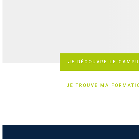
JE DÉCOUVRE LE CAMP
UN CAMPUS UN
EN VENDÉE
JE TROUVE MA FORMATI