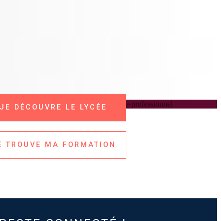
JE DÉCOUVRE LE LYCÉE
LYCÉE RECONNU
A ROCHE-SUR-YON
E TROUVE MA FORMATION